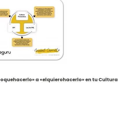
oquehacerlo» a «elquierohacerlo» en tu Cultura