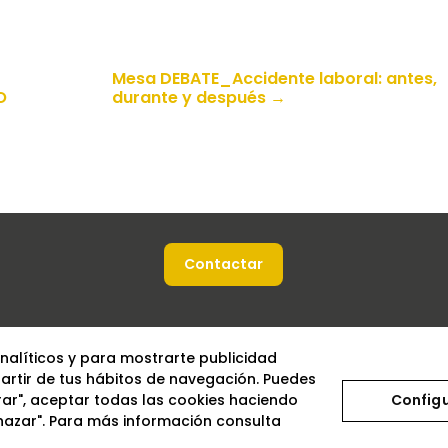
Mesa DEBATE_Accidente laboral: antes,
O
durante y después
→
Contactar
analíticos y para mostrarte publicidad
artir de tus hábitos de navegación. Puedes
rar", aceptar todas las cookies haciendo
Config
chazar". Para más información consulta