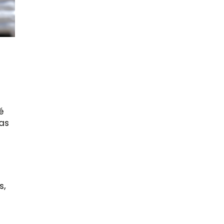
,
é
las
s,